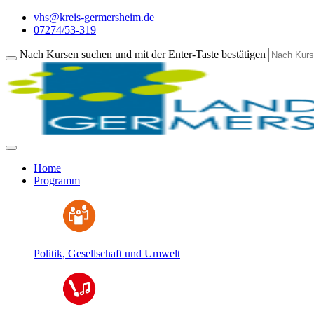
vhs@kreis-germersheim.de
07274/53-319
Nach Kursen suchen und mit der Enter-Taste bestätigen
Home
Programm
Politik, Gesellschaft und Umwelt