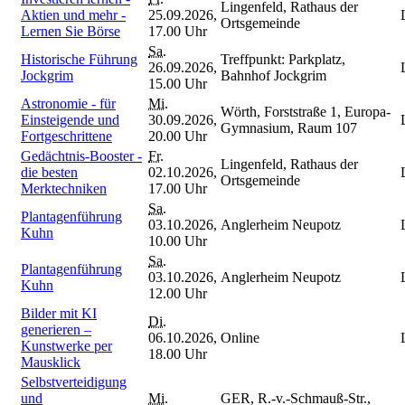
Lingenfeld, Rathaus der
Aktien und mehr -
25.09.2026,
Ortsgemeinde
Lernen Sie Börse
17.00 Uhr
Sa.
Historische Führung
Treffpunkt: Parkplatz,
26.09.2026,
Jockgrim
Bahnhof Jockgrim
15.00 Uhr
Astronomie - für
Mi.
Wörth, Forststraße 1, Europa-
Einsteigende und
30.09.2026,
Gymnasium, Raum 107
Fortgeschrittene
20.00 Uhr
Gedächtnis-Booster -
Fr.
Lingenfeld, Rathaus der
die besten
02.10.2026,
Ortsgemeinde
Merktechniken
17.00 Uhr
Sa.
Plantagenführung
03.10.2026,
Anglerheim Neupotz
Kuhn
10.00 Uhr
Sa.
Plantagenführung
03.10.2026,
Anglerheim Neupotz
Kuhn
12.00 Uhr
Bilder mit KI
Di.
generieren –
06.10.2026,
Online
Kunstwerke per
18.00 Uhr
Mausklick
Selbstverteidigung
und
Mi.
GER, R.-v.-Schmauß-Str.,