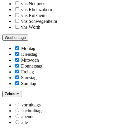
vhs Neupotz
vhs Rheinzabern
vhs Rülzheim
vhs Schwegenheim
vhs Wörth
Wochentage
Montag
Dienstag
Mittwoch
Donnerstag
Freitag
Samstag
Sonntag
Zeitraum
vormittags
nachmittags
abends
alle