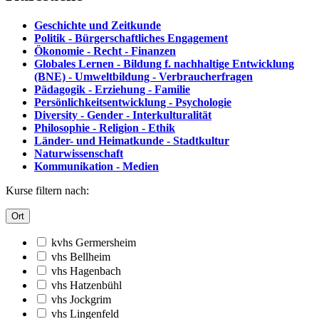
Geschichte und Zeitkunde
Politik - Bürgerschaftliches Engagement
Ökonomie - Recht - Finanzen
Globales Lernen - Bildung f. nachhaltige Entwicklung
(BNE) - Umweltbildung - Verbraucherfragen
Pädagogik - Erziehung - Familie
Persönlichkeitsentwicklung - Psychologie
Diversity - Gender - Interkulturalität
Philosophie - Religion - Ethik
Länder- und Heimatkunde - Stadtkultur
Naturwissenschaft
Kommunikation - Medien
Kurse filtern nach:
Ort
kvhs Germersheim
vhs Bellheim
vhs Hagenbach
vhs Hatzenbühl
vhs Jockgrim
vhs Lingenfeld