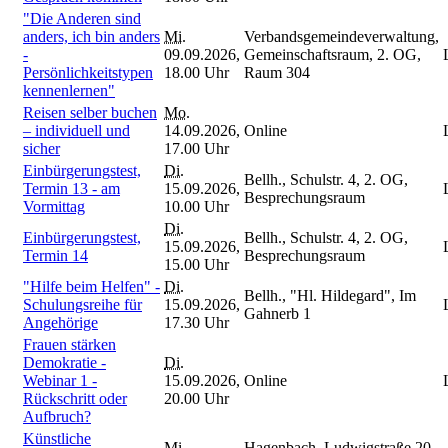
"Die Anderen sind
anders, ich bin anders
Mi.
Verbandsgemeindeverwaltung,
-
09.09.2026,
Gemeinschaftsraum, 2. OG,
Persönlichkeitstypen
18.00 Uhr
Raum 304
kennenlernen"
Reisen selber buchen
Mo.
– individuell und
14.09.2026,
Online
sicher
17.00 Uhr
Einbürgerungstest,
Di.
Bellh., Schulstr. 4, 2. OG,
Termin 13 - am
15.09.2026,
Besprechungsraum
Vormittag
10.00 Uhr
Di.
Einbürgerungstest,
Bellh., Schulstr. 4, 2. OG,
15.09.2026,
Termin 14
Besprechungsraum
15.00 Uhr
"Hilfe beim Helfen" -
Di.
Bellh., "Hl. Hildegard", Im
Schulungsreihe für
15.09.2026,
Gahnerb 1
Angehörige
17.30 Uhr
Frauen stärken
Demokratie -
Di.
Webinar 1 -
15.09.2026,
Online
Rückschritt oder
20.00 Uhr
Aufbruch?
Künstliche
Mi.
Hagenbach, Ludwigstraße 20,