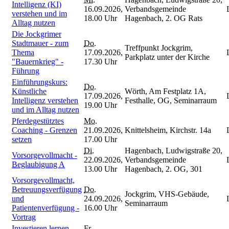
Intelligenz (KI)
16.09.2026,
Verbandsgemeinde
verstehen und im
18.00 Uhr
Hagenbach, 2. OG Rats
Alltag nutzen
Die Jockgrimer
Stadtmauer - zum
Do.
Treffpunkt Jockgrim,
Thema
17.09.2026,
Parkplatz unter der Kirche
"Bauernkrieg" -
17.30 Uhr
Führung
Einführungskurs:
Do.
Künstliche
Wörth, Am Festplatz 1A,
17.09.2026,
Intelligenz verstehen
Festhalle, OG, Seminarraum
19.00 Uhr
und im Alltag nutzen
Pferdegestütztes
Mo.
Coaching - Grenzen
21.09.2026,
Knittelsheim, Kirchstr. 14a
setzen
17.00 Uhr
Di.
Hagenbach, Ludwigstraße 20,
Vorsorgevollmacht -
22.09.2026,
Verbandsgemeinde
Beglaubigung A
13.00 Uhr
Hagenbach, 2. OG, 301
Vorsorgevollmacht,
Betreuungsverfügung
Do.
Jockgrim, VHS-Gebäude,
und
24.09.2026,
Seminarraum
Patientenverfügung -
16.00 Uhr
Vortrag
Investieren lernen -
Fr.