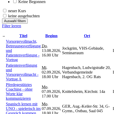
Keine Begonnen
neuer Kurs
keine ausgebuchten
Auswahl filtern
Filter leeren
–
Titel
Beginn
Ort
Vorsorgevollmacht,
Betreuungsverfügung
Do.
Jockgrim, VHS-Gebäude,
und
13.08.2026,
Seminarraum
Patientenverfügung -
16.00 Uhr
Vortrag
Patientenverfügung
Mi.
Hagenbach, Ludwigstraße 20,
und
02.09.2026,
Verbandsgemeinde
Vorsorgevollmacht -
18.00 Uhr
Hagenbach, 2. OG Rats
Vortrag A
Pferdegestütztes
Mo.
Coaching - ohne
07.09.2026,
Knittelsheim, Kirchstr. 14a
Worte klar
17.00 Uhr
kommunizieren
Spanisch lernen mit
Mo.
GER, Aug.-Keiler-Str. 34, G-
UNO - spielerisch ins
07.09.2026,
Gymn., Ostbau, Saal 045
Gespräch kommen
18.00 Uhr